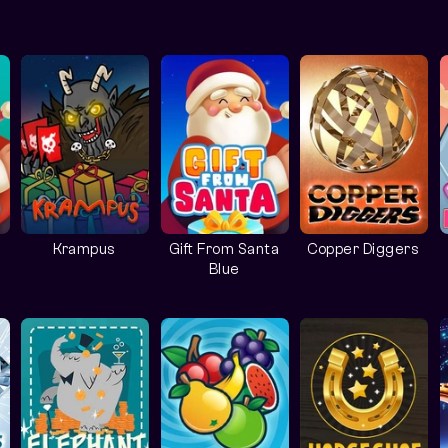
a
Krampus
Gift From Santa
Copper Diggers
Blue