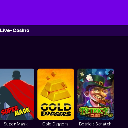
Live-Casino
Super Mask
Gold Diggers
Betrick: Scratch