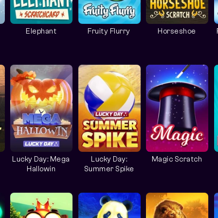
Elephant
Fruity Flurry
Horseshoe
Lucky Day: Mega
Lucky Day:
Magic Scratch
Hallowin
Summer Spike