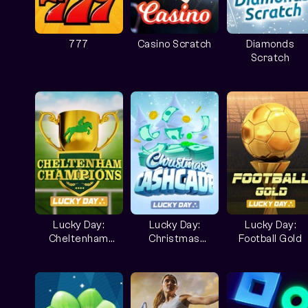
777
Casino Scratch
Diamonds
Scratch
Lucky Day:
Lucky Day:
Lucky Day:
Cheltenham
Christmas
Football Gold
Champions
Cashcade