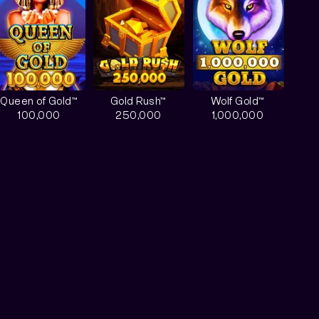
Queen of Gold™
Gold Rush™
Wolf Gold™
100,000
250,000
1,000,000