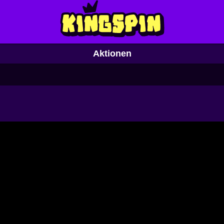
Aktionen