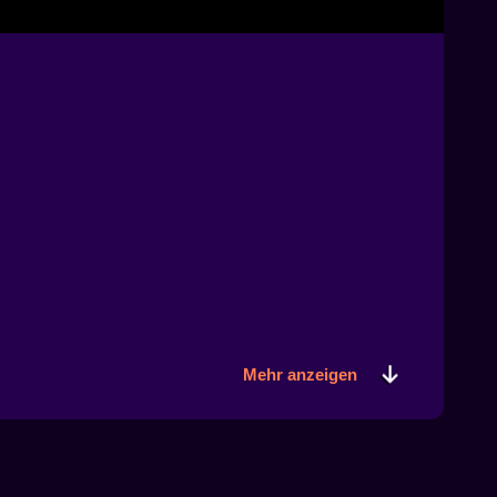
Mehr anzeigen