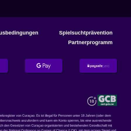
nusbedingungen
Spielsuchtprävention
Partnerprogramm
lsregister von Curaçao. Es ist illegal für Personen unter 18 Jahren (oder dem
 Altersnachweis anzufordern und kann ein Konto sperren, bis eine ausreichende
r nach den Gesetzen von Curaçao organisierten und bestehenden Gesellschaft mit
rung der National Ordinance on Games of Chance (LOK), mit dem grünen Siegel und