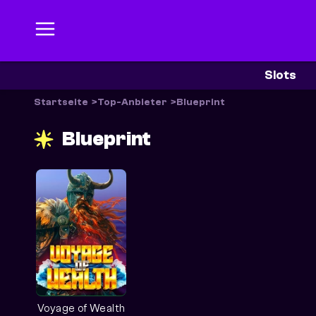
Slots
Startseite
Top-Anbieter
Blueprint
Blueprint
Voyage of Wealth