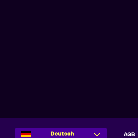
Deutsch
arrow_forward_ios
AGB