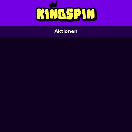
Aktionen