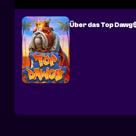
Über das Top Dawg$