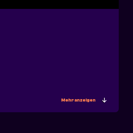
Mehr anzeigen