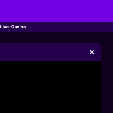
Live-Casino