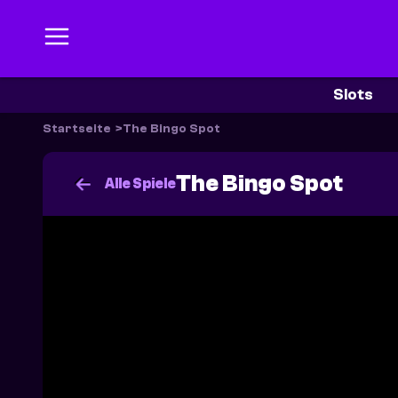
Slots
Startseite
The Bingo Spot
The Bingo Spot
Alle Spiele