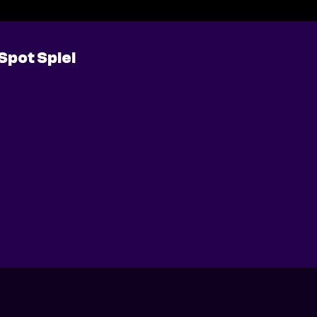
Spot Spiel