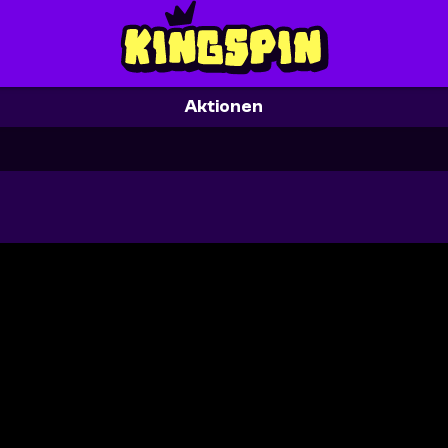
Aktionen