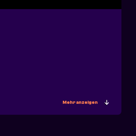
Mehr anzeigen