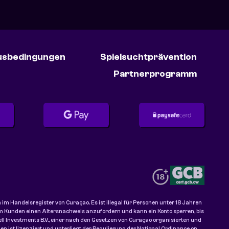
usbedingungen
Spielsuchtprävention
Partnerprogramm
im Handelsregister von Curaçao. Es ist illegal für Personen unter 18 Jahren
edem Kunden einen Altersnachweis anzufordern und kann ein Konto sperren, bis
ell Investments B.V., einer nach den Gesetzen von Curaçao organisierten und
 ist lizenziert und unterliegt der Regulierung der National Ordinance on