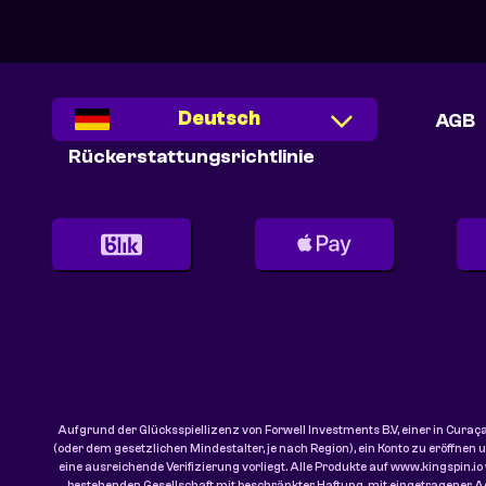
Deutsch
arrow_forward_ios
AGB
Rückerstattungsrichtlinie
Aufgrund der Glücksspiellizenz von Forwell Investments B.V, einer in Curaç
(oder dem gesetzlichen Mindestalter, je nach Region), ein Konto zu eröffnen
eine ausreichende Verifizierung vorliegt. Alle Produkte auf www.kingspin.i
bestehenden Gesellschaft mit beschränkter Haftung, mit eingetragener Ad