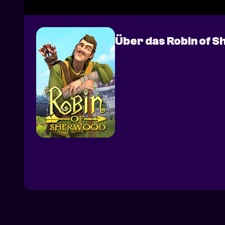
Über das Robin of S