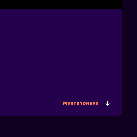
Mehr anzeigen