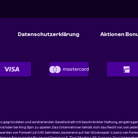
Datenschutzerklärung
Aktionen Bon
ao gegründeten und existierenden Gesellschaft mit beschränkter Haftung, eingetragen 
 und/oder bei King Spin zu spielen. Das Unternehmen behält sich das Recht vor, von j
o werden von Forwell Ltd (UK) betrieben, basierend auf der Glücksspiel-Lizenz von Forw
resse: Emancipatie Boulevard Dominico F. "Don" Martina 29, Curaçao. Das Unternehmen