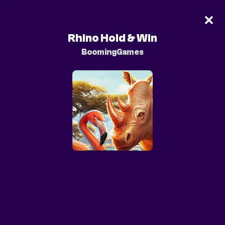
Rhino Hold & Win
BoomingGames