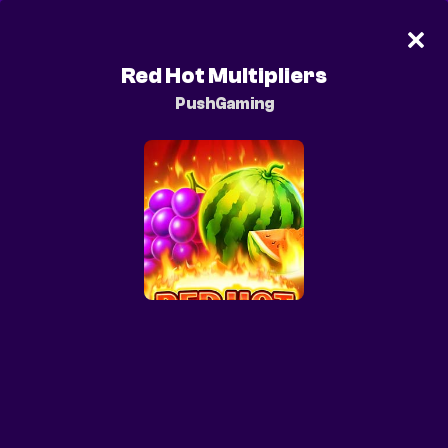
Red Hot Multipliers
PushGaming