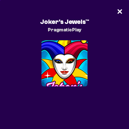
Joker's Jewels™
PragmaticPlay