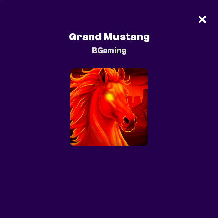
Grand Mustang
BGaming