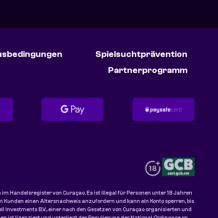
usbedingungen
Spielsuchtprävention
Partnerprogramm
im Handelsregister von Curaçao. Es ist illegal für Personen unter 18 Jahren
edem Kunden einen Altersnachweis anzufordern und kann ein Konto sperren, bis
ell Investments B.V., einer nach den Gesetzen von Curaçao organisierten und
 ist lizenziert und unterliegt der Regulierung der National Ordinance on