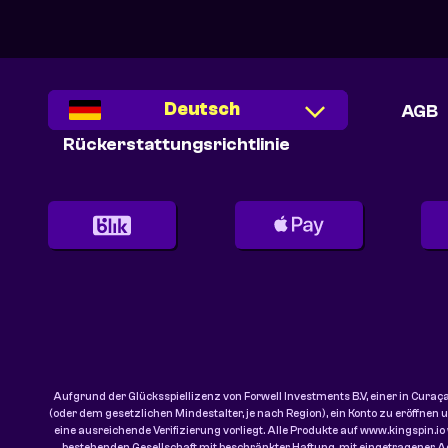
Deutsch
arrow_forward_ios
AGB
Rückerstattungsrichtlinie
Aufgrund der Glücksspiellizenz von Forwell Investments B.V, einer in Curaç
(oder dem gesetzlichen Mindestalter, je nach Region), ein Konto zu eröffnen
eine ausreichende Verifizierung vorliegt. Alle Produkte auf www.kingspin.i
bestehenden Gesellschaft mit beschränkter Haftung, mit eingetragener Ad