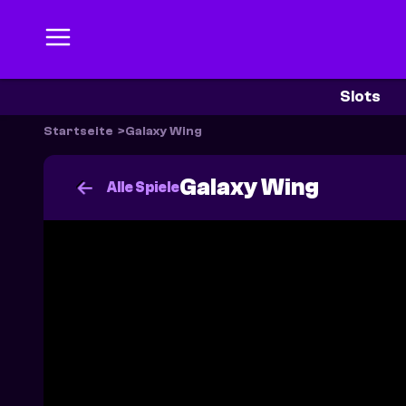
Slots
Startseite
Galaxy Wing
Galaxy Wing
Alle Spiele