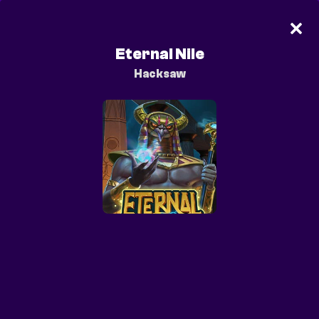
Eternal Nile
Hacksaw