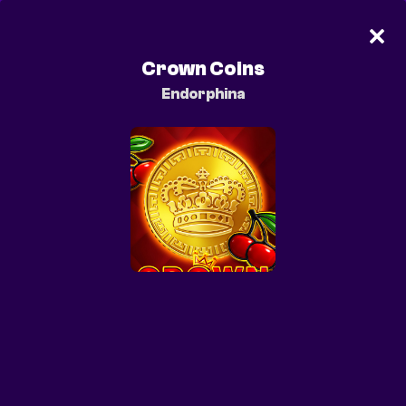
Crown Coins
Endorphina