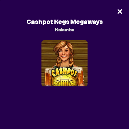
Cashpot Kegs Megaways
Kalamba