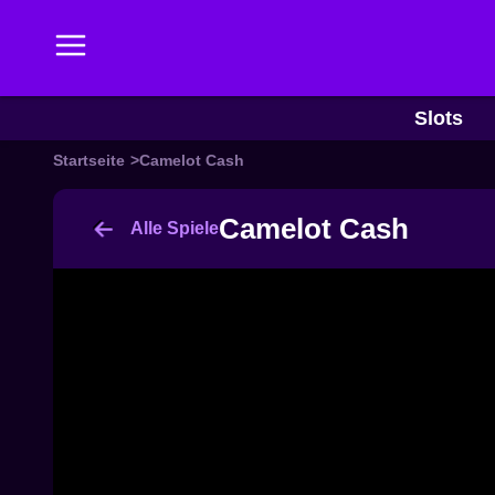
Slots
Startseite
Camelot Cash
Camelot Cash
Alle Spiele