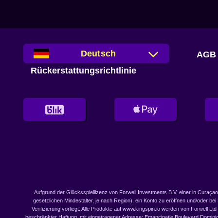
Deutsch
arrow_forward_ios
AGB
Rückerstattungsrichtlinie
Aufgrund der Glücksspiellizenz von Forwell Investments B.V, einer in Curaçao
gesetzlichen Mindestalter, je nach Region), ein Konto zu eröffnen und/oder b
Verifizierung vorliegt. Alle Produkte auf www.kingspin.io werden von Forwell 
beschränkter Haftung, mit eingetragener Adresse: Emancipatie Boulevard Dominic