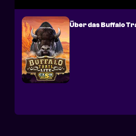
Über das Buffalo Tra