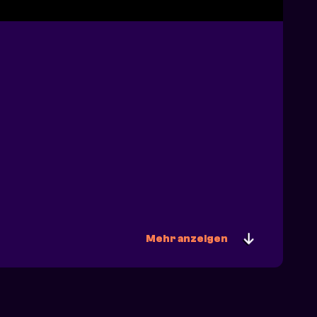
Mehr anzeigen