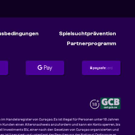
usbedingungen
Spielsuchtprävention
Partnerprogramm
im Handelsregister von Curaçao. Es ist illegal für Personen unter 18 Jahren
edem Kunden einen Altersnachweis anzufordern und kann ein Konto sperren, bis
ell Investments B.V., einer nach den Gesetzen von Curaçao organisierten und
 ist lizenziert und unterliegt der Regulierung der National Ordinance on