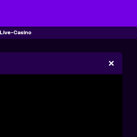
Live-Casino