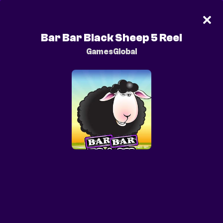
Bar Bar Black Sheep 5 Reel
GamesGlobal