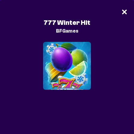
777 Winter Hit
BFGames