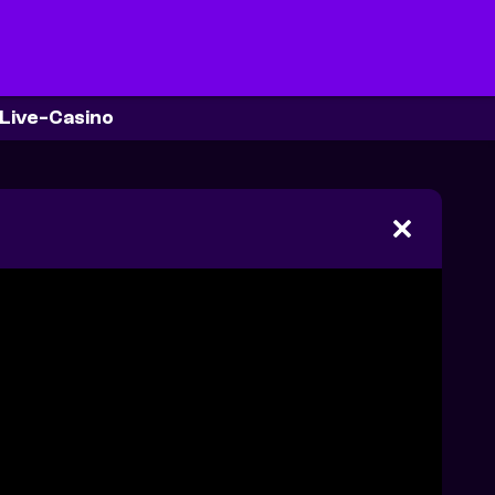
Live-Casino