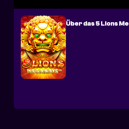
Über das 5 Lions Me