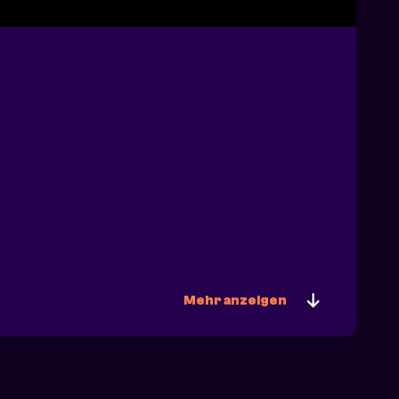
Mehr anzeigen