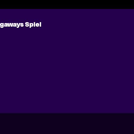
gaways Spiel