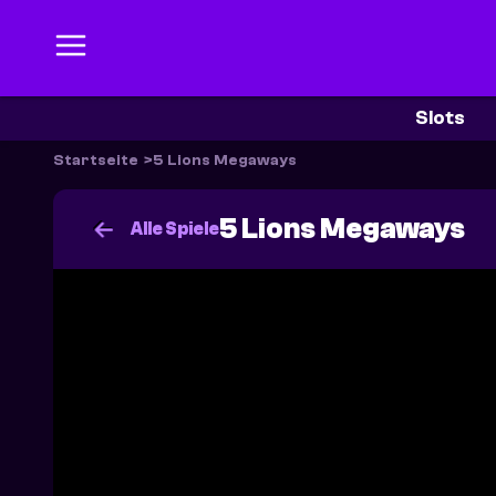
Slots
Startseite
5 Lions Megaways
5 Lions Megaways
Alle Spiele